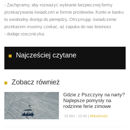
- Zachęcamy, aby rozważyć wybranie bezpiecznej formy
przekazywania świadczeń w formie przelewów. Konto w banku
to swobodny dostęp do pieniędzy. Otrzymując świadczenie
przekazem musimy czekać, aż zapuka do nas listonosz
- dodaje rzeczniczka.
Najcześciej czytane
Zobacz również
Gdzie z Pszczyny na narty?
Najlepsze pomysły na
rodzinne ferie zimowe
16 Wrz - 10:46 |
Aktualności