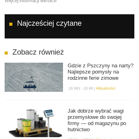
Więcej informacji wkrótce
Najcześciej czytane
Zobacz również
Gdzie z Pszczyny na narty?
Najlepsze pomysły na
rodzinne ferie zimowe
16 Wrz - 10:46 |
Aktualności
Jak dobrze wybrać wagi
przemysłowe do swojej
firmy — od magazynu po
hutnictwo