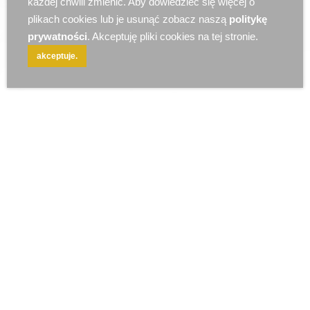
każdej chwili zmienić. Aby dowiedzieć się więcej o
r e k l a m a
plikach cookies lub je usunąć zobacz naszą
politykę
prywatności
. Akceptuję pliki cookies na tej stronie.
akceptuje.