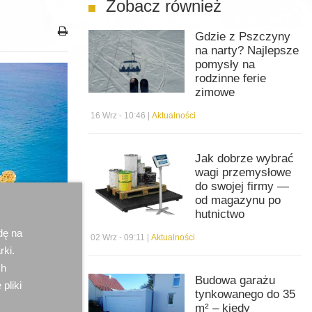
Zobacz również
Gdzie z Pszczyny
na narty? Najlepsze
pomysły na
rodzinne ferie
zimowe
16 Wrz - 10:46 |
Aktualności
Jak dobrze wybrać
wagi przemysłowe
do swojej firmy —
od magazynu po
hutnictwo
dę na
02 Wrz - 09:11 |
Aktualności
rki.
ch
Budowa garażu
 pliki
tynkowanego do 35
m² – kiedy