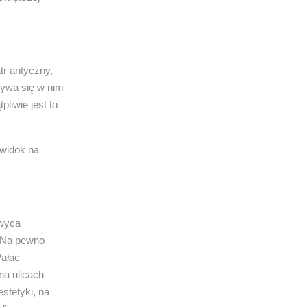
tr antyczny,
bywa się w nim
liwie jest to
 widok na
hwyca
. Na pewno
ałac
na ulicach
stetyki, na