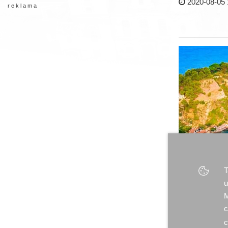
2020-08-05 
r e k l a m a
T
u
M
c
c