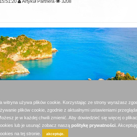
15:51:20
Artykuł Partnera
3208
a witryna używa plików cookie. Korzystając ze strony wyrażasz zgo
żywanie plików cookie, zgodnie z aktualnymi ustawieniami przegląda
ożesz je w każdej chwili zmienić. Aby dowiedzieć się więcej o plika
ookies lub je usunąć zobacz naszą
politykę prywatności
. Akceptuję
ookies na tej stronie.
akceptuje.