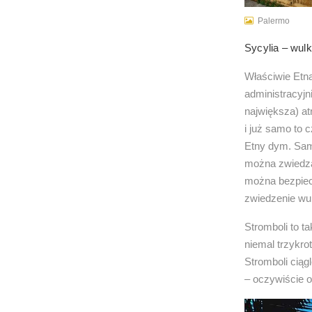
Palermo
Sycylia – wul
Właściwie Etna
administracyjni
największa) at
i już samo to
Etny dym. Sam 
można zwiedza
można bezpiec
zwiedzenie wu
Stromboli to t
niemal trzykro
Stromboli ciąg
– oczywiście o