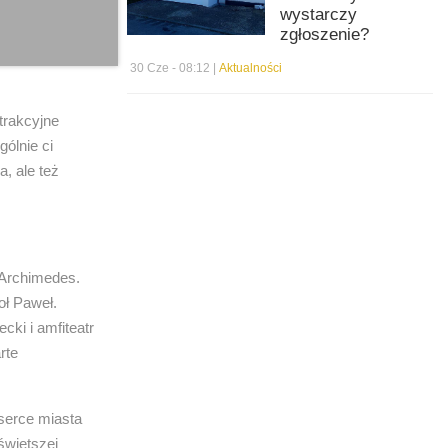
wystarczy
zgłoszenie?
30 Cze - 08:12 |
Aktualności
trakcyjne
gólnie ci
a, ale też
ł Archimedes.
oł Paweł.
cki i amfiteatr
rte
 serce miasta
świętszej