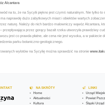
óz Alcantara
owód na to, że na Sycylii piękno jest czymś naturalnym. Nie tylko to
 ma naprawdę dużo zabytkowych miast i obiektów wartych zobaczeni
zez naturę. Należy do nich bardzo malowniczy wąwóz Alcantara, kt
 przepływająca przez gorący bazalt rzeka utworzyła prawdziwy cud
ozu jest co prawda płatne, ale cena nie jest wysoka, a w pakiecie 
edzenia parku botaniczno-geologicznego.
izowanych wylotów na Sycylię można sprawdzić na stronie
www.itaka
ONTAKT
NA SKRÓTY
LINKI
Home
Urząd Miejsk
Aktualności
Powiat Pszcz
Kultura
Śląski Urzą