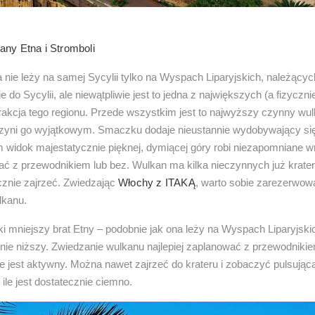
kan
y
Etna
i Stromboli
 nie leży na samej Sycylii tylko na Wyspach Liparyjskich, należącyc
e do Sycylii, ale niewątpliwie jest to jedna z największych (a fizyczn
rakcja tego regionu. Przede wszystkim jest to najwyższy czynny wu
 czyni go wyjątkowym. Smaczku dodaje nieustannie wydobywający si
widok majestatycznie pięknej, dymiącej góry robi niezapomniane w
ć z przewodnikiem lub bez. Wulkan ma kilka nieczynnych już krater
znie zajrzeć. Zwiedzając
Włochy z ITAKĄ
, warto sobie zarezerwow
lkanu.
aki mniejszy brat Etny – podobnie jak ona leży na Wyspach Liparyjskic
tnie niższy. Zwiedzanie wulkanu najlepiej zaplanować z przewodniki
le jest aktywny. Można nawet zajrzeć do krateru i zobaczyć pulsując
 ile jest dostatecznie ciemno.