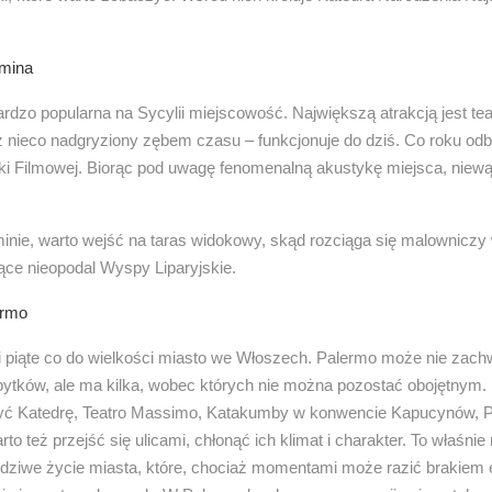
rmina
ardzo popularna na Sycylii miejscowość. Największą atrakcją jest tea
ż nieco nadgryziony zębem czasu – funkcjonuje do dziś. Co roku od
i Filmowej. Biorąc pod uwagę fenomenalną akustykę miejsca, niewątp
.
nie, warto wejść na taras widokowy, skąd rozciąga się malowniczy
ące nieopodal Wyspy Liparyjskie.
ermo
i i piąte co do wielkości miasto we Włoszech. Palermo może nie zac
ytków, ale ma kilka, wobec których nie można pozostać obojętnym
yć Katedrę, Teatro Massimo, Katakumby w konwencie Kapucynów, P
o też przejść się ulicami, chłonąć ich klimat i charakter. To właśnie 
wdziwe życie miasta, które, chociaż momentami może razić brakiem e