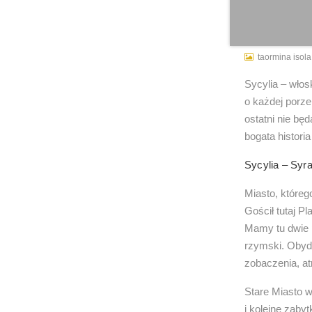
taormina isola
Sycylia – włos
o każdej porze 
ostatni nie będ
bogata histori
Sycylia – Syr
Miasto, którego
Gościł tutaj P
Mamy tu dwie p
rzymski. Obydw
zobaczenia, at
Stare Miasto w
i kolejne zaby