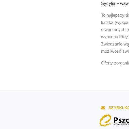
Sycylia – wąw
To najlepszy d
ludzką (wyspa
stworzonych pr
wybuchu Etny –
Zwiedzanie wąw
możliwość zwi
Oferty zorgan
SZYBKI K