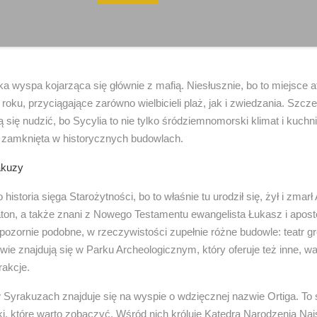
ka wyspa kojarząca się głównie z mafią. Niesłusznie, bo to miejsce a
roku, przyciągające zarówno wielbicieli plaż, jak i zwiedzania. Szcze
ą się nudzić, bo Sycylia to nie tylko śródziemnomorski klimat i kuchni
a zamknięta w historycznych budowlach.
akuzy
 historia sięga Starożytności, bo to właśnie tu urodził się, żył i zmar
laton, a także znani z Nowego Testamentu ewangelista Łukasz i apost
ozornie podobne, w rzeczywistości zupełnie różne budowle: teatr gre
ie znajdują się w Parku Archeologicznym, który oferuje też inne, wa
rakcje.
 Syrakuzach znajduje się na wyspie o wdzięcznej nazwie Ortiga. To
tki, które warto zobaczyć. Wśród nich króluje Katedra Narodzenia Naj