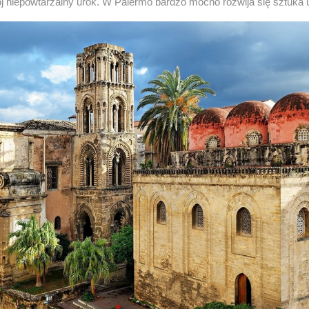
niepowtarzalny urok. W Palermo bardzo mocno rozwija się sztuka u