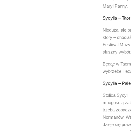
Maryi Panny.
Sycylia – Tao
Nieduża, ale b
który – chocia
Festiwal Muzyk
słuszny wybór
Będąc w Taormi
wybrzeże i leż
Sycylia – Pal
Stolica Sycyli
mnogością zab
trzeba zobacz
Normanów. Wart
dzieje się pra