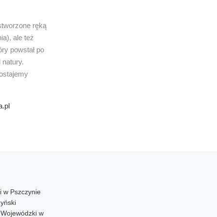
 stworzone ręką
a), ale też
óry powstał po
 natury.
dostajemy
.pl
i w Pszczynie
yński
d Wojewódzki w