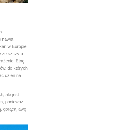
h
ie nawet
lkan w Europie
ę ze szczytu
rażenie. Etnę
ów, do których
ać dzień na
h, ale jest
em, ponieważ
ą, gorącą lawę