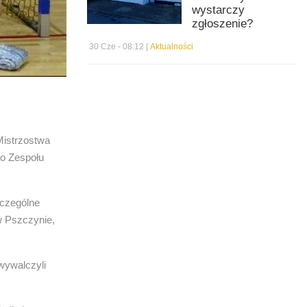
wystarczy
zgłoszenie?
30 Cze - 08:12 |
Aktualności
Mistrzostwa
go Zespołu
zczególne
w Pszczynie,
wywalczyli