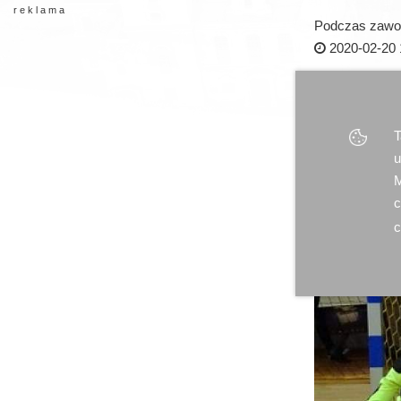
r e k l a m a
Podczas zawod
2020-02-20 
T
u
M
c
c