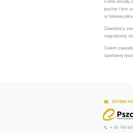
Celne strzały 
puchar i tym 
w halowej piłc
Zawodnicy swój
nagrodzony st
Celem zawodów
sportowej rywa
SZYBKI K
+ 48 784 66