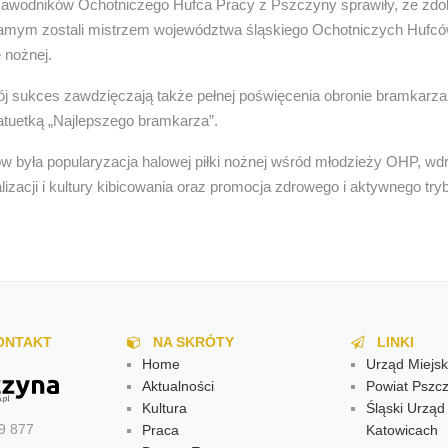
zawodników Ochotniczego Hufca Pracy z Pszczyny sprawiły, że zdoby
samym zostali mistrzem województwa śląskiego Ochotniczych Hufc
e nożnej.
 sukces zawdzięczają także pełnej poświęcenia obronie bramkarza,
atuetką „Najlepszego bramkarza”.
 była popularyzacja halowej piłki nożnej wśród młodzieży OHP, wd
lizacji i kultury kibicowania oraz promocja zdrowego i aktywnego try
ONTAKT
NA SKRÓTY
LINKI
Home
Urząd Miejsk
Aktualności
Powiat Pszcz
Kultura
Śląski Urzą
9 877
Praca
Katowicach