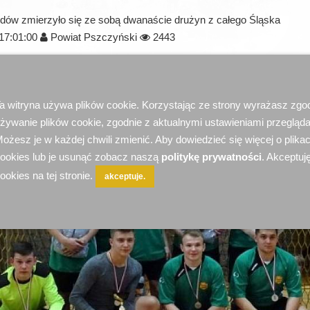
ów zmierzyło się ze sobą dwanaście drużyn z całego Śląska
17:01:00
Powiat Pszczyński
2443
a witryna używa plików cookie. Korzystając ze strony wyrażasz zgo
żywanie plików cookie, zgodnie z aktualnymi ustawieniami przegląda
ożesz je w każdej chwili zmienić. Aby dowiedzieć się więcej o plika
ookies lub je usunąć zobacz naszą
politykę prywatności
. Akceptuję
ookies na tej stronie.
akceptuje.