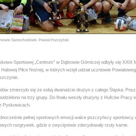
iowie Samochodówki. Powiat Pszczyński
skowo-Sportowej „Centrum” w Dąbrowie Górniczej odbyły się XXIX 
alowej Piłce Nożnej, w których wzięli udział uczniowie Powiatowe
szczynie.
ów zmierzyło się ze sobą dwanaście drużyn z całego Śląska. Pos
podzielono na trzy grupy. Do finału weszły drużyny z Hufców Pracy 
z Pyskowicach.
jednocześnie pełnej sportowych emocji walce pszczyńscy sportowcy 
łowych rozgrywek, gdzie o zwycięstwie zdecydowały rzuty karne.