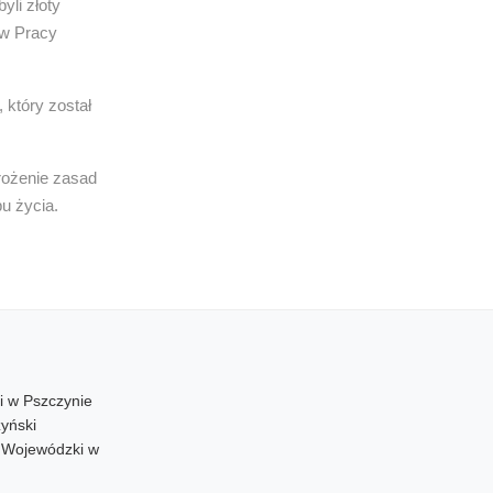
li złoty
ów Pracy
 który został
rożenie zasad
bu życia.
i w Pszczynie
yński
d Wojewódzki w