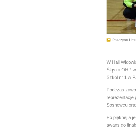
Pszczyna Uczn
W Hali Widowi
Śląska OHP w H
Szkół nr 1 w P
Podczas zawod
reprezentacje 
Sosnowcu ora
Po pięknej a 
awans do fina