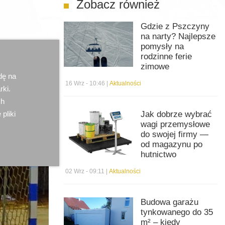
Zobacz również
Gdzie z Pszczyny
na narty? Najlepsze
pomysły na
rodzinne ferie
zimowe
dę na
16 Wrz - 10:46 |
Aktualności
rki.
ch
 pliki
Jak dobrze wybrać
wagi przemysłowe
do swojej firmy —
od magazynu po
hutnictwo
02 Wrz - 09:11 |
Aktualności
Budowa garażu
tynkowanego do 35
m² – kiedy