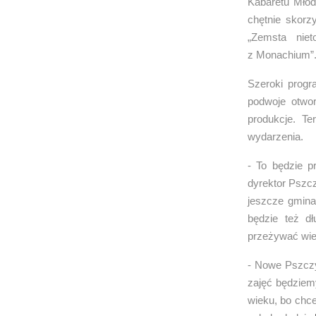
Kabaretu Młod
chętnie skorz
„Zemsta nie
z Monachium”
Szeroki progr
podwoje otwo
produkcje. T
wydarzenia.
- To będzie 
dyrektor Pszc
jeszcze gmina 
będzie też d
przeżywać wiel
- Nowe Pszczy
zajęć będziemy
wieku, bo chce