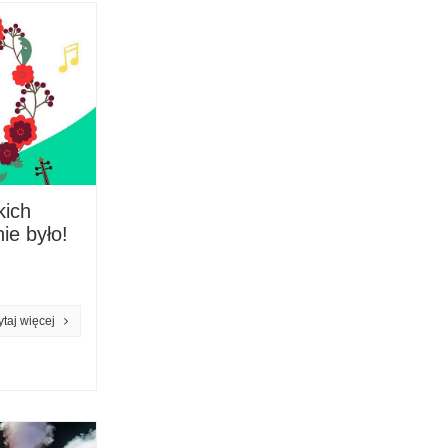
kich
ie było!
czytaj więcej