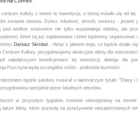
Michał Czernek
.
entrum kultury z kinem to inwestycja, o której mówiło się od lat,
dni zostanie otwarta. Dzieci, młodzież, dorośli, seniorzy - jestem
 pod wielkim wrażeniem nie tylko wspaniałego obiektu, ale prz
wydarzeń, które są już zaplanowane i które będziemy organizować w
rmistrz
Dariusz Skrobol
. - Wraz z planem tego, co będzie działo s
 Centrum Kultury, przygotowujemy atrakcyjne oferty dla mieszkańc
li największymi beneficjentami tej inwestycji, dlatego dla po
ja Pszczyna będą szczególne zniżki - podkreśla burmistrz.
arzeniem będzie jukebox musical o tajemniczym tytule: "Daisy i 
przygotowana specjalnie przez lokalnych artystów.
darzeń w przyszłym tygodniu zostanie udostępniony na stroni
 także bilety, które pozwolą na przeżywanie niezapomnianych 