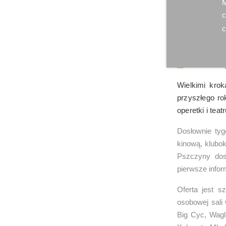
M
c
c
fot. UM Pszcz
Wielkimi kro
przyszłego ro
operetki i tea
Dosłownie tyg
kinową, klubok
Pszczyny dos
pierwsze info
Oferta jest s
osobowej sali 
Big Cyc, Wagl