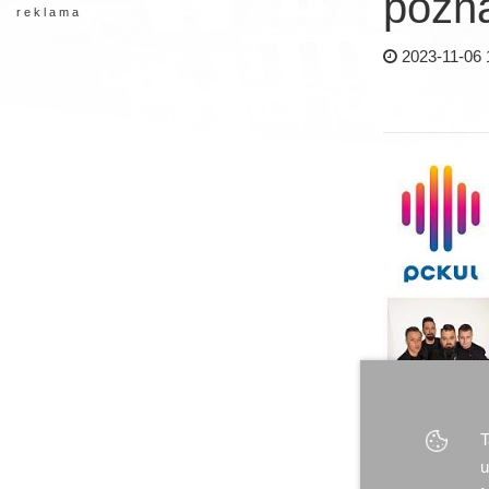
pozn
r e k l a m a
2023-11-06 
T
u