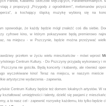
ych Panów, Kabaretu Skeczów Męczących, Paranienormalnych. Mi
ystają z propozycji „Przygody z ogrodnikiem”, melomanów przyci
toperza”, a kochający śląską muzykę wybiorą się na konce
.
am spowoduje, że każdy będzie mógł znaleźć coś dla siebie. D
rzy cyfrowe kino, w którym pokazywane będą premierowo najn
eraz, na miejscu - w Pszczynie, będzie można przeżywać wielki
prawdziwy przełom w życiu wielu mieszkańców - mówi wprost
Mi
zyńskiego Centrum Kultury. - Do Pszczyny przyjadą wykonawcy i m
Pszczyna nie gościła. Będą koncerty i kabarety, ale również oper
ługo wyczekiwane kino! Teraz na miejscu, w naszym mieście
kie artystyczne wydarzenia - zapewnia.
ńskie Centrum Kultury będzie też domem lokalnych artystów. W r
 kształtować umiejętności i talenty, dzielić się pasjami z mieszk
my, a to nasz cel - zapewnić rozrywkę każdemu, kto tylko będzie c