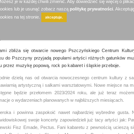
ożesz je w każdej chwili zmienić. Aby dowiedzieć się więcej o plika
ookies lub je usunąć zobacz naszą
politykę prywatności
. Akceptuję
ookies na tej stronie.
akceptuje.
yna
kami zbliża się otwarcie nowego Pszczyńskiego Centrum Kultur
ku do Pszczyny przyjadą popularni artyści różnych gatunków m
tru przez muzykę popową, rock po kabaret i śląskie przeboje.
odnie dzielą nas od otwarcia nowoczesnego centrum kultury z sa
awiarnią artystyczną i salkami warsztatowymi. Nowe miejsce na ma
tępne będzie przełomem 2023/2024 roku, ale już teraz możem
rmacje o wydarzeniach planowanych w najbliższych miesiącach.
zeroka i powinna zaspokoić nawet najbardziej wybredne gusta. 
widowiskowej swoje koncerty zapowiedzieli już tacy artyści jak: 
ewski Fisz Emade, Pectus. Fani kabaretu z pewnością ucieszą s