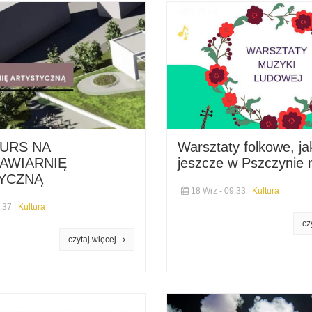
KURS NA
Warsztaty folkowe, ja
AWIARNIĘ
jeszcze w Pszczynie n
YCZNĄ
18 Wrz - 09:33 |
Kultura
:37 |
Kultura
czytaj więcej