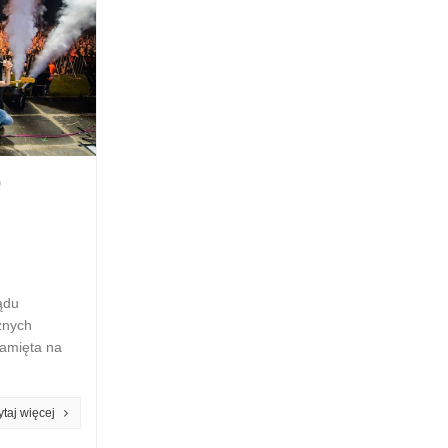
b
ądu
znych
amięta na
czytaj więcej