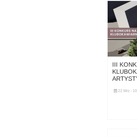
III KON
KLUBOK
ARTYST
22 Wrz - 10