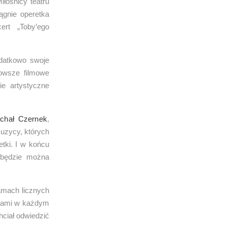
łośnicy teatru
ągnie operetka
rt „Toby’ego
odatkowo swoje
owsze filmowe
e artystyczne
chał Czernek
,
uzycy, których
etki. I w końcu
 będzie można
amach licznych
ańcami w każdym
hciał odwiedzić