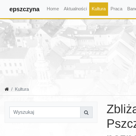
epszczyna
Home
Aktualności
Kultura
Praca
Ban
Kultura
Zbliż
Pszcz