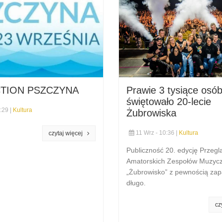
CTION PSZCZYNA
Prawie 3 tysiące osó
świętowało 20-lecie
:29 |
Kultura
Żubrowiska
11 Wrz - 10:36 |
Kultura
czytaj więcej
Publiczność 20. edycję Przegl
Amatorskich Zespołów Muzyc
„Żubrowisko” z pewnością zap
długo.