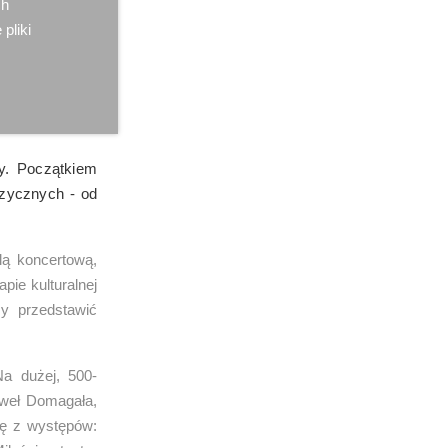
ch
 pliki
y. Początkiem
uzycznych - od
lą koncertową,
pie kulturalnej
y przedstawić
Na dużej, 500-
Paweł Domagała,
ię z występów: