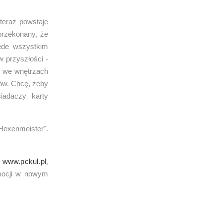
 teraz powstaje
 przekonany, że
ede wszystkim
 przyszłości -
ię we wnętrzach
ów. Chcę, żeby
siadaczy karty
Hexenmeister".
e
www.pckul.pl
,
emocji w nowym