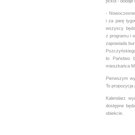
pckul - dodaje
- Nowoczesne c
i za parę tygo
wszyscy będą
z programu i 
zapowiada bu
Pszczyńskiego
to Państwo by
mieszkańca Mo
Pierwszym wyd
To propozycja 
Kalendarz wy
dostępne będą
obiekcie.