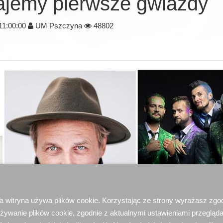
ajemy pierwsze gwiazdy
11:00:00
UM Pszczyna
48802
a witryna używa plików cookie. Korzystając ze strony wyrażasz zgo
żywanie plików cookie, zgodnie z aktualnymi ustawieniami przegląda