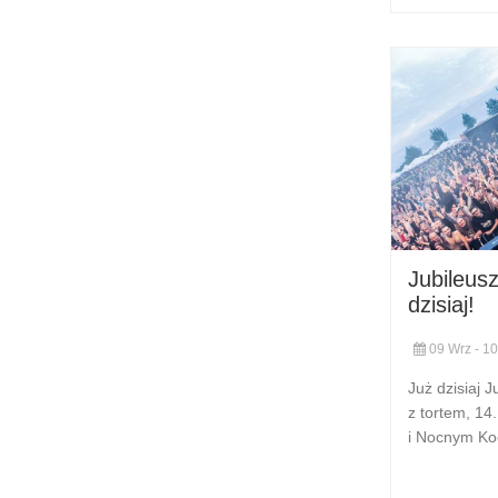
Jubileus
dzisiaj!
09 Wrz - 10
Już dzisiaj 
z tortem, 14
i Nocnym K