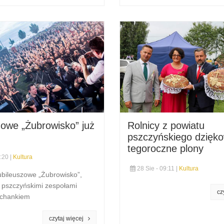
zowe „Żubrowisko” już
Rolnicy z powiatu
pszczyńskiego dzięko
tegoroczne plony
:20 |
Kultura
28 Sie - 09:11 |
Kultura
Jubileuszowe „Żubrowisko”,
. pszczyńskimi zespołami
ochankiem
czytaj więcej