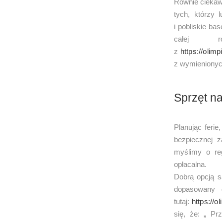
Równie ciekawą
tych, którzy 
i pobliskie ba
całej r
z
https://olimp
z wymienionyc
Sprzęt na
Planując ferie
bezpiecznej z
myślimy o re
opłacalna.
Dobrą opcją s
dopasowany 
tutaj:
https://o
się, że: „ Pr