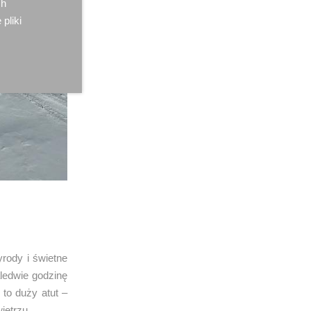
ch
 pliki
yrody i świetne
ledwie godzinę
 to duży atut –
ietrzu.