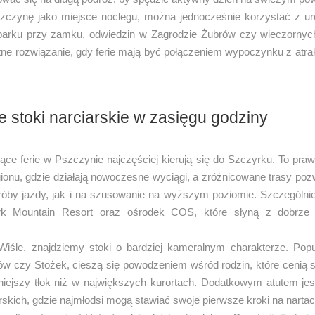
zczynę jako miejsce noclegu, można jednocześnie korzystać z u
parku przy zamku, odwiedzin w Zagrodzie Żubrów czy wieczornyc
tne rozwiązanie, gdy ferie mają być połączeniem wypoczynku z atrak
e stoki narciarskie w zasięgu godziny
ące ferie w Pszczynie najczęściej kierują się do Szczyrku. To pr
gionu, gdzie działają nowoczesne wyciągi, a zróżnicowane trasy po
róby jazdy, jak i na szusowanie na wyższym poziomie. Szczególnie
rk Mountain Resort oraz ośrodek COS, które słyną z dobrze 
Wiśle, znajdziemy stoki o bardziej kameralnym charakterze. Popu
ów czy Stożek, cieszą się powodzeniem wśród rodzin, które cenią 
niejszy tłok niż w największych kurortach. Dodatkowym atutem jest
rskich, gdzie najmłodsi mogą stawiać swoje pierwsze kroki na nartac