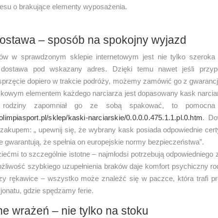
resu o brakujące elementy wyposażenia.
ostawa – sposób na spokojny wyjazd
w w sprawdzonym sklepie internetowym jest nie tylko szeroka o
 dostawa pod wskazany adres. Dzięki temu nawet jeśli przy
sprzęcie dopiero w trakcie podróży, możemy zamówić go z gwarancją
kowym elementem każdego narciarza jest dopasowany kask narciarki
 rodziny zapomniał go ze sobą spakować, to pomocna 
/olimpiasport.pl/sklep/kaski-narciarskie/0.0.0.0.475.1.1.pl.0.htm
. Do
zakupem: „ upewnij się, że wybrany kask posiada odpowiednie cert
e gwarantują, że spełnia on europejskie normy bezpieczeństwa”.
ziećmi to szczególnie istotne – najmłodsi potrzebują odpowiedniego
ożliwość szybkiego uzupełnienia braków daje komfort psychiczny ro
czy rękawice – wszystko może znaleźć się w paczce, która trafi p
sjonatu, gdzie spędzamy ferie.
ne wrażeń – nie tylko na stoku