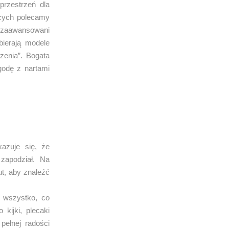
przestrzeń dla
ących polecamy
iozaawansowani
bierają modele
zenia”. Bogata
godę z nartami
kazuje się, że
zapodział. Na
t, aby znaleźć
 wszystko, co
kijki, plecaki
pełnej radości