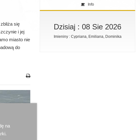
Info
zbliża się
Dzisiaj : 08 Sie 2026
czynie i jej
Imieniny : Cypriana, Emiliana, Dominika
amo miasto nie
ypadową do
dę na
rki.