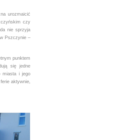
żna urozmaicić
szczyńskim czy
da nie sprzyja
 w Pszczynie –
wietnym punktem
ują się jedne
 miasta i jego
ferie aktywnie,