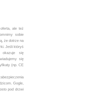
ferta, ale też
pomnimy sobie
, że dotrze na
. Jeśli któryś
okazuje się
wiadujemy się
yfikaty (np. CE
 zabezpieczenia
dzicom. Gogle,
rosto pod drzwi