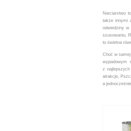
Narciarstwo t
także innymi 
odwiedziny w 
szusowaniu. R
to świetna ró
Choć w samej P
wypadowym na
z najlepszych
atrakcje, Pszc
a jednocześni