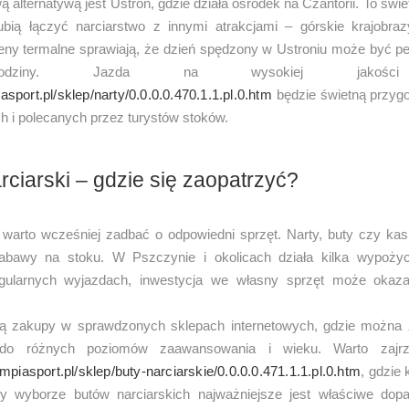
 alternatywą jest Ustroń, gdzie działa ośrodek na Czantorii. To świe
lubią łączyć narciarstwo z innymi atrakcjami – górskie krajobrazy
seny termalne sprawiają, że dzień spędzony w Ustroniu może być p
odziny. Jazda na wysokiej jakości
iasport.pl/sklep/narty/0.0.0.0.470.1.1.pl.0.htm
będzie świetną przyg
h i polecanych przez turystów stoków.
rciarski – gdzie się zaopatrzyć?
, warto wcześniej zadbać o odpowiedni sprzęt. Narty, buty czy ka
abawy na stoku. W Pszczynie i okolicach działa kilka wypożycza
gularnych wyjazdach, inwestycja we własny sprzęt może okazać
ą zakupy w sprawdzonych sklepach internetowych, gdzie można 
do różnych poziomów zaawansowania i wieku. Warto zajrz
limpiasport.pl/sklep/buty-narciarskie/0.0.0.0.471.1.1.pl.0.htm
, gdzie
zy wyborze butów narciarskich najważniejsze jest właściwe dop