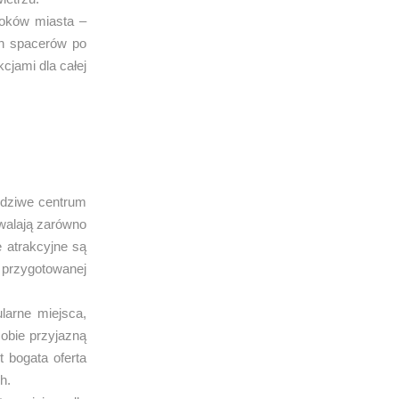
roków miasta –
h spacerów po
cjami dla całej
awdziwe centrum
zwalają zarówno
 atrakcyjne są
przygotowanej
larne miejsca,
sobie przyjazną
 bogata oferta
h.