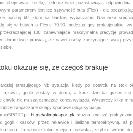
ie obejmować kostkę, jednocześnie pozostawiając odpowiednią 
owym parametrem jest też sztywność buta (Flex) - dla początkuj
ie poniżej 60, które są bardziej wybaczalne. Narciarze średn
ajdą się w butach o Flexie 70-90, podczas gdy profesjonaliści wy
przekraczającej 100, zapewniające maksymalną precyzję prowad
owe doradztwo sprawiają, że nawet osoby zaczynające swoją przy
siebie.
oku okazuje się, że czegoś brakuje
rdziej stresującego niż sytuacja, kiedy po dotarciu na stok o
y rękawic, gogle zostały w domu, a kask dziecka gdzieś się 
ie chwile nie muszą oznaczać końca wyjazdu. Wystarczy kilka minu
dobrze zaopatrzone sklepy sportowe ratują sytuację.
impiaSPORT.pl:
https://olimpiasport.pl/
można znaleźć praktycznie
d gogli i kasków, przez rękawice i bieliznę termoaktywną, aż po 
kcesoria. To właśnie takie miejsca pozwalają szybko wrócić do 