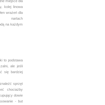
tne miejsce dla
, kolej linowa
ełen wrażeń dla
 nartach
odą na każdym
ski to podstawa
lni, ale jeśli
 się bardziej
znaleźć sprzęt
eć chociażby
 kupujący dowie
asowanie - but