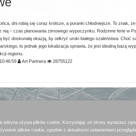
we
ńca, dni robią się coraz krótsze, a poranki chłodniejsze. To znak, że 
 z nią – czas planowania zimowego wypoczynku. Rodzinne ferie w Psz
 być doskonałą okazją, by odkryć uroki białego szaleństwa. Choć s
arskiego, to jednak jego lokalizacja sprawia, że jest idealną bazą w
cji regionu.
10:46:59
Art Partnera
28755122
a witryna używa plików cookie. Korzystając ze strony wyrażasz zgo
żywanie plików cookie, zgodnie z aktualnymi ustawieniami przegląda