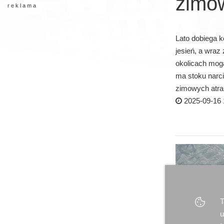
zimo
r e k l a m a
Lato dobiega ko
jesień, a wraz
okolicach mogą
ma stoku narci
zimowych atrak
2025-09-16 
T
u