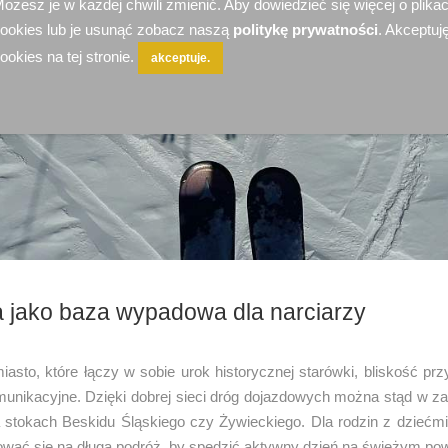
ożesz je w każdej chwili zmienić. Aby dowiedzieć się więcej o plika
ookies lub je usunąć zobacz naszą
politykę prywatności
. Akceptuję
ookies na tej stronie.
akceptuje.
 jako baza wypadowa dla narciarzy
asto, które łączy w sobie urok historycznej starówki, bliskość prz
munikacyjne. Dzięki dobrej sieci dróg dojazdowych można stąd w za
 stokach Beskidu Śląskiego czy Żywieckiego. Dla rodzin z dziećmi
ować się na długą podróż, by spędzić aktywny dzień na świeżym pow