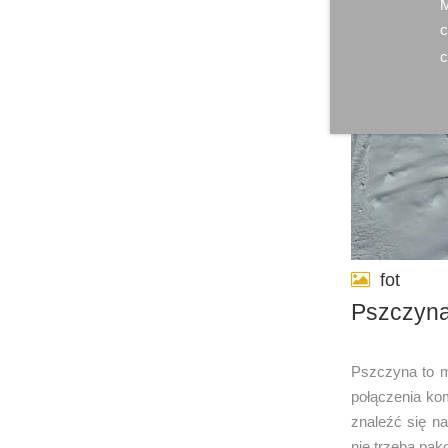
M
c
c
fot
Pszczyna
Pszczyna to mi
połączenia ko
znaleźć się na
nie trzeba pak