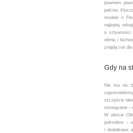
powinien pewn
palców. Klucz
modele o Flex
najlepiej odn
o sztywności 
oferta i fach
znajdą coś dla 
Gdy na st
Nie ma nic ba
zapomnieliśm
szczęście tak
rozwiązanie – 
W ofercie Ol
potrzebne – o
i dodatkowe a