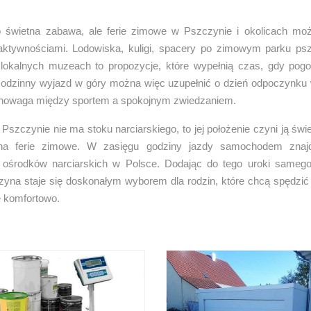
o świetna zabawa, ale ferie zimowe w Pszczynie i okolicach mo
aktywnościami. Lodowiska, kuligi, spacery po zimowym parku p
lokalnych muzeach to propozycje, które wypełnią czas, gdy pogo
odzinny wyjazd w góry można więc uzupełnić o dzień odpoczynku
wnowaga między sportem a spokojnym zwiedzaniem.
szczynie nie ma stoku narciarskiego, to jej położenie czyni ją ś
 ferie zimowe. W zasięgu godziny jazdy samochodem znajd
 ośrodków narciarskich w Polsce. Dodając do tego uroki samego
zyna staje się doskonałym wyborem dla rodzin, które chcą spędzić 
e komfortowo.