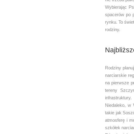
Wybierając Ps
spacerów po 
rynku. To świe
rodziny.
Najbliższ
Rodziny planuj
narciarskie re
na pierwsze p
tereny Szczy
infrastruktury.
Niedaleko, w 
takie jak Sosz
atmosferę i m
szkółek narcia