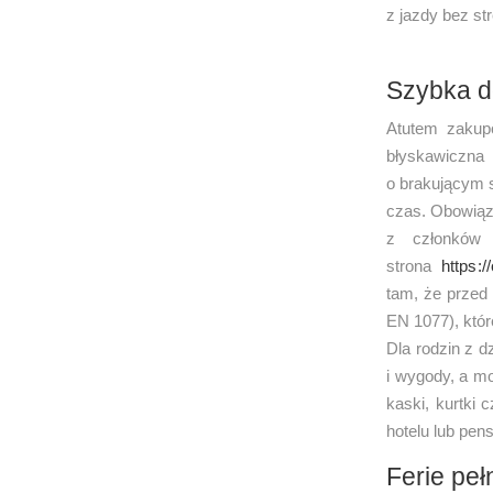
z jazdy bez st
Szybka d
Atutem zakupó
błyskawiczna
o brakującym 
czas. Obowiąz
z członków
strona
https:/
tam, że przed 
EN 1077), któr
Dla rodzin z d
i wygody, a m
kaski, kurtki 
hotelu lub pen
Ferie peł