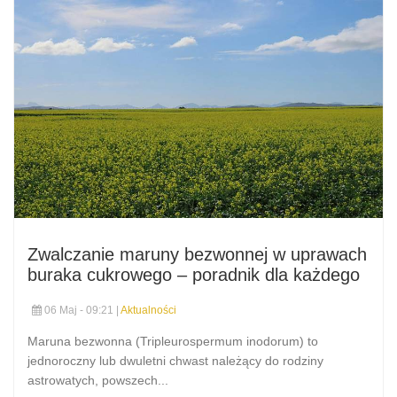
Zwalczanie maruny bezwonnej w uprawach
buraka cukrowego – poradnik dla każdego
06 Maj - 09:21 |
Aktualności
Maruna bezwonna (Tripleurospermum inodorum) to
jednoroczny lub dwuletni chwast należący do rodziny
astrowatych, powszech...