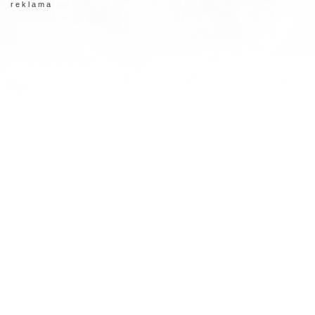
r e k l a m a