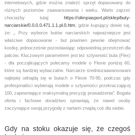
internetowych, gdzie można znaleźć sprzęt dopasowany do
różnych poziomów zaawansowania i wieku. Warto zajrzeć
chociażby tutaj:
https://olimpiasport.pl/sklep/buty-
narciarskie/0.0.0.0.471.1.1.pl.0.htm
, gdzie kupujący dowie się,
że: „ Przy wyborze butów narciarskich najważniejsze jest
właściwe dopasowanie - but powinien pewnie obejmować
kostkę, jednocześnie pozostawiając odpowiednią przestrzeń dla
palców. Kluczowym parametrem jest też sztywność buta (Flex)
- dla początkujących polecamy modele o Flexie poniżej 60,
które są bardziej wybaczalne. Narciarze średniozaawansowani
najlepiej odnajdą się w butach o Flexie 70-90, podczas gdy
profesjonaliści wybierają modele o sztywności przekraczającej
100, zapewniające maksymalną precyzję prowadzenia”. Bogata
oferta i fachowe doradztwo sprawiają, że nawet osoby
zaczynające swoją przygodę z nartami znajdą coś dla siebie.
Gdy na stoku okazuje się, że czegoś