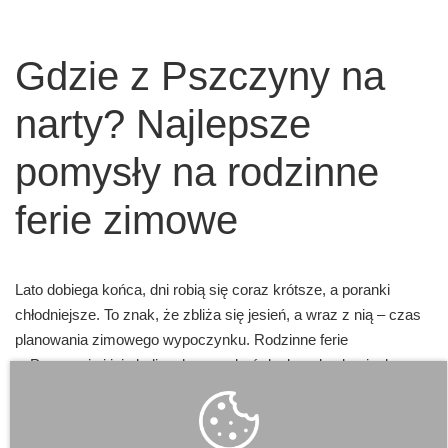
Gdzie z Pszczyny na
narty? Najlepsze
pomysły na rodzinne
ferie zimowe
Lato dobiega końca, dni robią się coraz krótsze, a poranki
chłodniejsze. To znak, że zbliża się jesień, a wraz z nią – czas
planowania zimowego wypoczynku. Rodzinne ferie
w Pszczynie i jej okolicach mogą być doskonałą okazją, by
odkryć uroki białego szaleństwa. Choć samo miasto nie ma
stoku narciarskiego, to jednak jego lokalizacja sprawia, że jest
idealną bazą wypadową do zimowych atrakcji regionu.