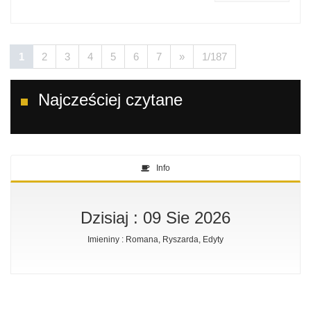
1
2
3
4
5
6
7
»
1/187
Najcześciej czytane
Info
Dzisiaj : 09 Sie 2026
Imieniny : Romana, Ryszarda, Edyty