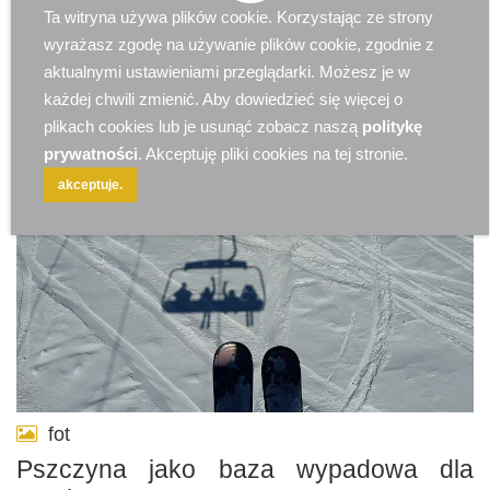
Ta witryna używa plików cookie. Korzystając ze strony
2025-09-16 10:46:59
Art Partnera
28755707
wyrażasz zgodę na używanie plików cookie, zgodnie z
aktualnymi ustawieniami przeglądarki. Możesz je w
każdej chwili zmienić. Aby dowiedzieć się więcej o
plikach cookies lub je usunąć zobacz naszą
politykę
prywatności
. Akceptuję pliki cookies na tej stronie.
akceptuje.
fot
Pszczyna jako baza wypadowa dla