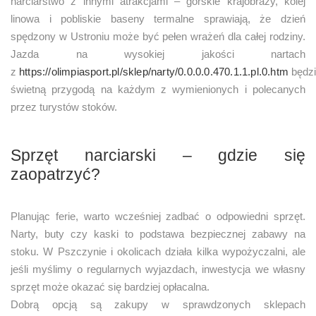
narciarstwo z innymi atrakcjami – górskie krajobrazy, kolej
linowa i pobliskie baseny termalne sprawiają, że dzień
spędzony w Ustroniu może być pełen wrażeń dla całej rodziny.
Jazda na wysokiej jakości nartach
z
https://olimpiasport.pl/sklep/narty/0.0.0.0.470.1.1.pl.0.htm
będz
świetną przygodą na każdym z wymienionych i polecanych
przez turystów stoków.
Sprzęt narciarski – gdzie się
zaopatrzyć?
Planując ferie, warto wcześniej zadbać o odpowiedni sprzęt.
Narty, buty czy kaski to podstawa bezpiecznej zabawy na
stoku. W Pszczynie i okolicach działa kilka wypożyczalni, ale
jeśli myślimy o regularnych wyjazdach, inwestycja we własny
sprzęt może okazać się bardziej opłacalna.
Dobrą opcją są zakupy w sprawdzonych sklepach