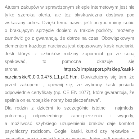
Atutem zakupów w sprawdzonym sklepie internetowym jest nie
tylko szeroka oferta, ale też błyskawiczna dostawa pod
wskazany adres. Dzięki temu nawet jeśli przypomnimy sobie
o brakującym sprzęcie dopiero w trakcie podróży, możemy
zamówić go z gwarancją, że dotrze na czas. Obowiązkowym
elementem każdego narciarza jest dopasowany kask narciarki.
Jeśli któryś z członków rodziny zapomniał go ze sobą
spakować, to pomocna okazuje się
strona
https://olimpiasport.pl/sklep/kaski-
narciarskie/0.0.0.0.475.1.1.pl.0.htm
. Dowiadujemy się tam, że
przed zakupem: „ upewnij się, że wybrany kask posiada
odpowiednie certyfikaty (np. CE EN 1077), które gwarantują, że
spełnia on europejskie normy bezpieczeństwa”.
Dla rodzin z dziećmi to szczególnie istotne – najmłodsi
potrzebują odpowiedniego zabezpieczenia i wygody,
a możliwość szybkiego uzupełnienia braków daje komfort
psychiczny rodzicom. Gogle, kaski, kurtki czy rękawice –
wszystko może znaleźć się w paczce, która trafi prosto pod