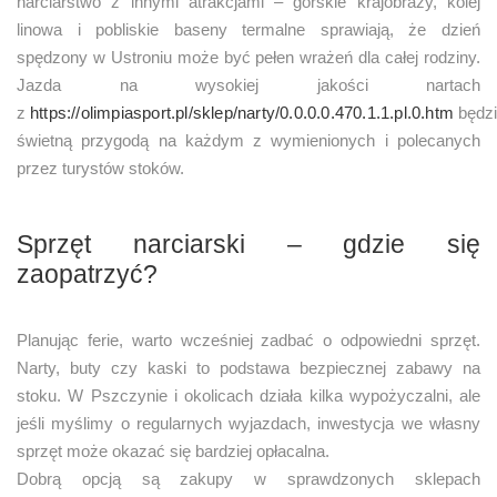
narciarstwo z innymi atrakcjami – górskie krajobrazy, kolej
linowa i pobliskie baseny termalne sprawiają, że dzień
spędzony w Ustroniu może być pełen wrażeń dla całej rodziny.
Jazda na wysokiej jakości nartach
z
https://olimpiasport.pl/sklep/narty/0.0.0.0.470.1.1.pl.0.htm
będz
świetną przygodą na każdym z wymienionych i polecanych
przez turystów stoków.
Sprzęt narciarski – gdzie się
zaopatrzyć?
Planując ferie, warto wcześniej zadbać o odpowiedni sprzęt.
Narty, buty czy kaski to podstawa bezpiecznej zabawy na
stoku. W Pszczynie i okolicach działa kilka wypożyczalni, ale
jeśli myślimy o regularnych wyjazdach, inwestycja we własny
sprzęt może okazać się bardziej opłacalna.
Dobrą opcją są zakupy w sprawdzonych sklepach