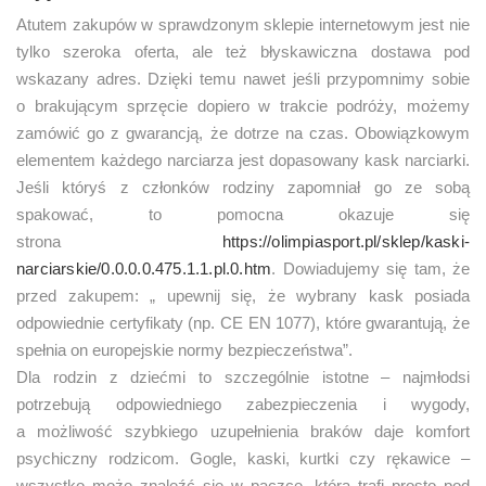
Atutem zakupów w sprawdzonym sklepie internetowym jest nie
tylko szeroka oferta, ale też błyskawiczna dostawa pod
wskazany adres. Dzięki temu nawet jeśli przypomnimy sobie
o brakującym sprzęcie dopiero w trakcie podróży, możemy
zamówić go z gwarancją, że dotrze na czas. Obowiązkowym
elementem każdego narciarza jest dopasowany kask narciarki.
Jeśli któryś z członków rodziny zapomniał go ze sobą
spakować, to pomocna okazuje się
strona
https://olimpiasport.pl/sklep/kaski-
narciarskie/0.0.0.0.475.1.1.pl.0.htm
. Dowiadujemy się tam, że
przed zakupem: „ upewnij się, że wybrany kask posiada
odpowiednie certyfikaty (np. CE EN 1077), które gwarantują, że
spełnia on europejskie normy bezpieczeństwa”.
Dla rodzin z dziećmi to szczególnie istotne – najmłodsi
potrzebują odpowiedniego zabezpieczenia i wygody,
a możliwość szybkiego uzupełnienia braków daje komfort
psychiczny rodzicom. Gogle, kaski, kurtki czy rękawice –
wszystko może znaleźć się w paczce, która trafi prosto pod