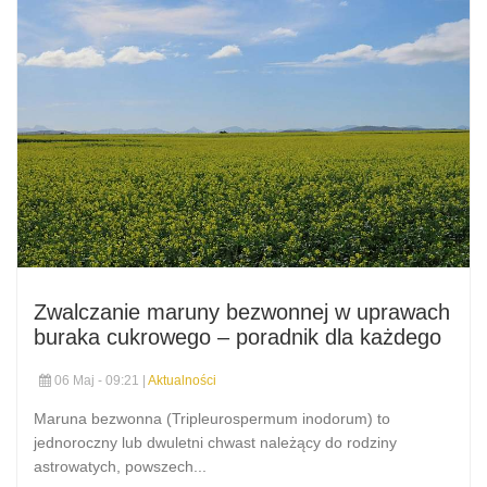
Zwalczanie maruny bezwonnej w uprawach
buraka cukrowego – poradnik dla każdego
06 Maj - 09:21 |
Aktualności
Maruna bezwonna (Tripleurospermum inodorum) to
jednoroczny lub dwuletni chwast należący do rodziny
astrowatych, powszech...