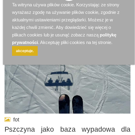
Ta witryna używa plików cookie. Korzystając ze strony
2025-09-16 10:46:59
Art Partnera
28753884
wyrażasz zgodę na używanie plików cookie, zgodnie z
aktualnymi ustawieniami przeglądarki. Możesz je w
każdej chwili zmienić. Aby dowiedzieć się więcej o
plikach cookies lub je usunąć zobacz naszą
politykę
prywatności
. Akceptuję pliki cookies na tej stronie.
akceptuje.
fot
Pszczyna jako baza wypadowa dla