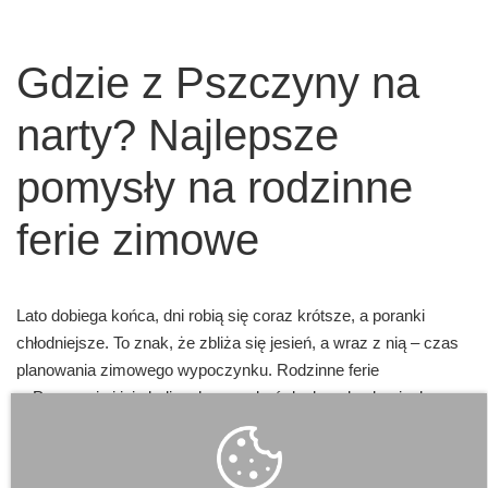
Gdzie z Pszczyny na
narty? Najlepsze
pomysły na rodzinne
ferie zimowe
Lato dobiega końca, dni robią się coraz krótsze, a poranki
chłodniejsze. To znak, że zbliża się jesień, a wraz z nią – czas
planowania zimowego wypoczynku. Rodzinne ferie
w Pszczynie i jej okolicach mogą być doskonałą okazją, by
odkryć uroki białego szaleństwa. Choć samo miasto nie ma
stoku narciarskiego, to jednak jego lokalizacja sprawia, że jest
idealną bazą wypadową do zimowych atrakcji regionu.