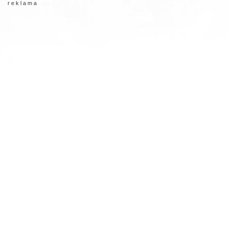
r e k l a m a