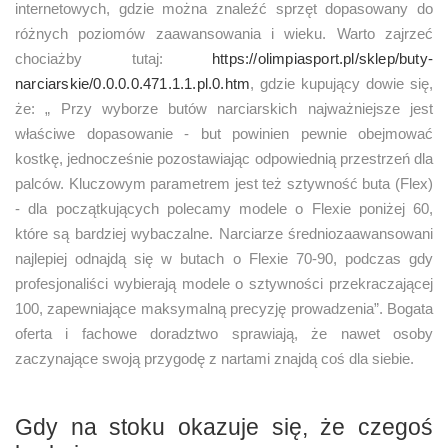
internetowych, gdzie można znaleźć sprzęt dopasowany do
różnych poziomów zaawansowania i wieku. Warto zajrzeć
chociażby tutaj:
https://olimpiasport.pl/sklep/buty-
narciarskie/0.0.0.0.471.1.1.pl.0.htm
, gdzie kupujący dowie się,
że: „ Przy wyborze butów narciarskich najważniejsze jest
właściwe dopasowanie - but powinien pewnie obejmować
kostkę, jednocześnie pozostawiając odpowiednią przestrzeń dla
palców. Kluczowym parametrem jest też sztywność buta (Flex)
- dla początkujących polecamy modele o Flexie poniżej 60,
które są bardziej wybaczalne. Narciarze średniozaawansowani
najlepiej odnajdą się w butach o Flexie 70-90, podczas gdy
profesjonaliści wybierają modele o sztywności przekraczającej
100, zapewniające maksymalną precyzję prowadzenia”. Bogata
oferta i fachowe doradztwo sprawiają, że nawet osoby
zaczynające swoją przygodę z nartami znajdą coś dla siebie.
Gdy na stoku okazuje się, że czegoś