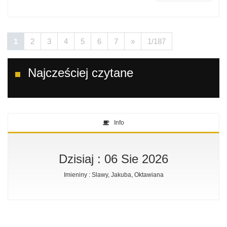
1
2
3
4
5
6
7
»
1/187
Najcześciej czytane
Info
Dzisiaj : 06 Sie 2026
Imieniny : Slawy, Jakuba, Oktawiana