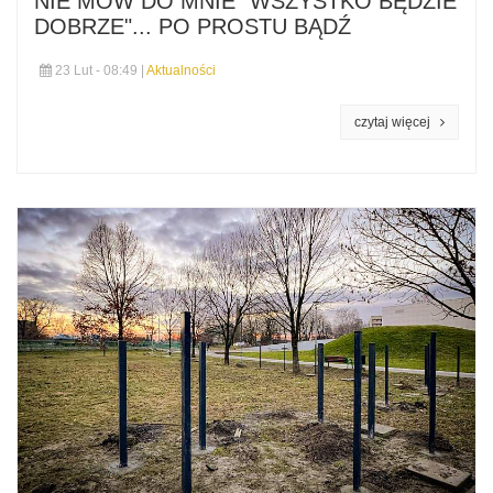
NIE MÓW DO MNIE "WSZYSTKO BĘDZIE
DOBRZE"... PO PROSTU BĄDŹ
23 Lut - 08:49 |
Aktualności
czytaj więcej