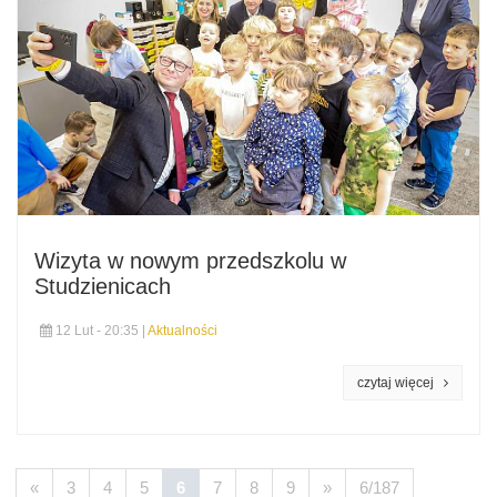
Wizyta w nowym przedszkolu w
Studzienicach
12 Lut - 20:35 |
Aktualności
czytaj więcej
«
3
4
5
6
7
8
9
»
6/187