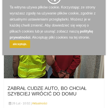
Ta witryna używa plików cookie. Korzystając ze strony
wyrażasz zgodę na używanie plików cookie, zgodnie z
aktualnymi ustawieniami przeglądarki. Możesz je w
każdej chwili zmienić. Aby dowiedzieć się więcej o
plikach cookies lub je usunąć zobacz naszą
politykę
prywatności
. Akceptuję pliki cookies na tej stronie.
akceptuje.
ZABRAŁ CUDZE AUTO, BO CHCIAŁ
SZYBCIEJ WRÓCIĆ DO DOMU
26 Lut - 10:02 |
Aktualności