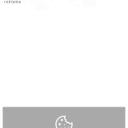
r e k l a m a